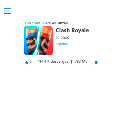
HOME
/
ESTRATEGIA
/
CLASH ROYALE
Clash Royale
90198022
Supercell
5
114.4 K descargas
783 MB