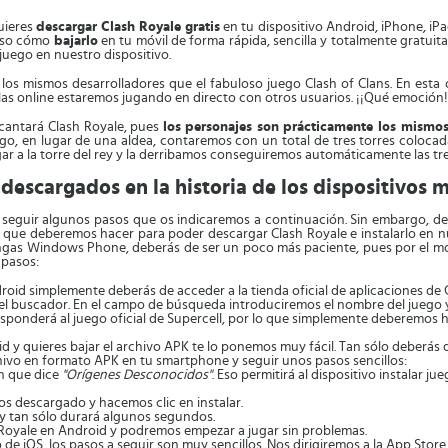
uieres
descargar Clash Royale gratis
en tu dispositivo Android, iPhone, iPa
paso cómo
bajarlo
en tu móvil de forma rápida, sencilla y totalmente gratuit
 juego en nuestro dispositivo.
los mismos desarrolladores que el fabuloso juego Clash of Clans. En est
llas online estaremos jugando en directo con otros usuarios. ¡¡Qué emoción
ncantará Clash Royale, pues
los personajes son prácticamente los mismo
argo, en lugar de una aldea, contaremos con un total de tres torres colo
ar a la torre del rey y la derribamos conseguiremos automáticamente las tr
descargados en la historia de los dispositivos m
guir algunos pasos que os indicaremos a continuación. Sin embargo, dep
ro que deberemos hacer para poder descargar Clash Royale e instalarlo en n
gas Windows Phone, deberás de ser un poco más paciente, pues por el mom
 pasos:
droid simplemente deberás de acceder a la tienda oficial de aplicaciones de 
r el buscador. En el campo de búsqueda introduciremos el nombre del juego 
esponderá al juego oficial de Supercell, por lo que simplemente deberemos 
oid y quieres bajar el archivo APK te lo ponemos muy fácil. Tan sólo deberás 
hivo en formato APK en tu smartphone y seguir unos pasos sencillos:
ón que dice
"Orígenes Desconocidos"
. Eso permitirá al dispositivo instalar j
s descargado y hacemos clic en instalar.
y tan sólo durará algunos segundos.
 Royale en Android y podremos empezar a jugar sin problemas.
io de iOS, los pasos a seguir son muy sencillos. Nos dirigiremos a la App Store