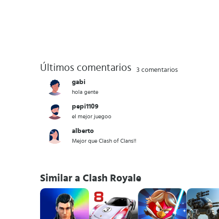
Últimos comentarios
3 comentarios
gabi
hola gente
pepi1109
el mejor juegoo
alberto
Mejor que Clash of Clans!!
Similar a Clash Royale