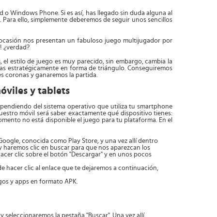
d o Windows Phone. Si es así, has llegado sin duda alguna al
a. Para ello, simplemente deberemos de seguir unos sencillos
a ocasión nos presentan un fabuloso juego multijugador por
!! ¿verdad?
s
, el estilo de juego es muy parecido, sin embargo, cambia la
cadas estratégicamente en forma de triángulo. Conseguiremos
es coronas y ganaremos la partida.
óviles y tablets
endiendo del sistema operativo que utiliza tu smartphone
uestro móvil será saber exactamente qué dispositivo tienes:
ento no está disponible el juego para tu plataforma. En el
Google, conocida como Play Store, y una vez allí dentro
y haremos clic en buscar para que nos aparezcan los
hacer clic sobre el botón "Descargar" y en unos pocos
de hacer clic al enlace que te dejaremos a continuación,
uegos y apps en formato APK.
 y seleccionaremos la pestaña "Buscar". Una vez allí,