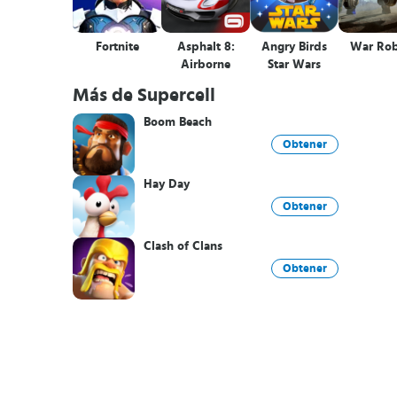
Fortnite
Asphalt 8:
Angry Birds
War Rob
Airborne
Star Wars
Más de Supercell
Boom Beach
Obtener
Hay Day
Obtener
Clash of Clans
Obtener