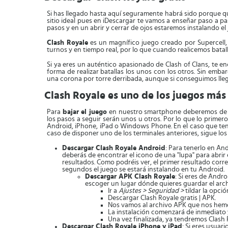
Si has llegado hasta aquí seguramente habrá sido porque q
sitio ideal pues en iDescargar te vamos a enseñar paso a 
pasos y en un abrir y cerrar de ojos estaremos instalando el
Clash Royale
es un magnífico juego creado por Supercell, 
turnos y en tiempo real, por lo que cuando realicemos bata
Si ya eres un auténtico apasionado de Clash of Clans, te e
forma de realizar batallas los unos con los otros. Sin emb
una corona por torre derribada, aunque si conseguimos lleg
Clash Royale es uno de los juegos más 
Para
bajar el juego
en nuestro smartphone deberemos de se
los pasos a seguir serán unos u otros. Por lo que lo prime
Android, iPhone, iPad o Windows Phone. En el caso que ten
caso de disponer uno de los terminales anteriores, sigue los
Descargar Clash Royale Android
: Para tenerlo en An
deberás de encontrar el icono de una "lupa" para abri
resultados. Como podréis ver, el primer resultado corr
segundos el juego se estará instalando en tu Android.
Descargar APK Clash Royale
: Si eres de Andr
escoger un lugar dónde quieres guardar el arc
Ir a
Ajustes > Seguridad >
tildar la opci
Descargar Clash Royale gratis | APK.
Nos vamos al archivo APK que nos hemo
La instalación comenzará de inmediato 
Una vez finalizada, ya tendremos Clash
Descargar Clash Royale iPhone y iPad
: Si eres usuar